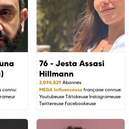
ouna
76 - Jesta Assasi
)
Hillmann
2,096,829
Abonnés
MEGA Influenceuse
s connu:
française connue:
grameur
Youtubeuse
Tiktokeuse
Instagrameuse
Twittereuse
Facebookeuse