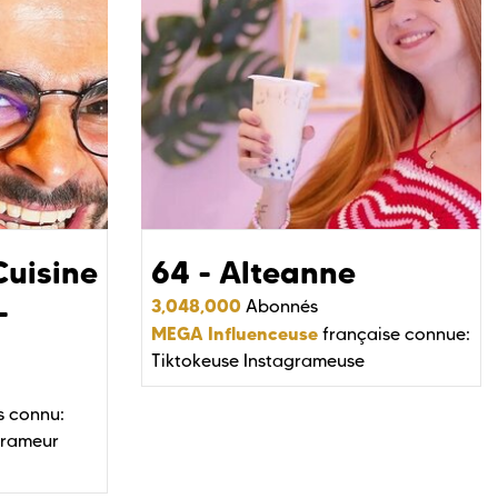
Cuisine
64 - Alteanne
-
3,048,000
Abonnés
MEGA Influenceuse
française connue:
Tiktokeuse
Instagrameuse
s connu:
grameur