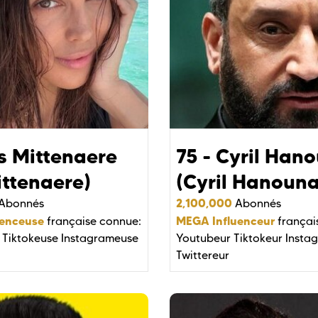
ris Mittenaere
75 - Cyril Han
Mittenaere)
(Cyril Hanouna
2,100,000
Abonnés
Abonnés
uenceuse
MEGA Influenceur
française connue:
françai
Tiktokeuse
Instagrameuse
Youtubeur
Tiktokeur
Insta
Twittereur