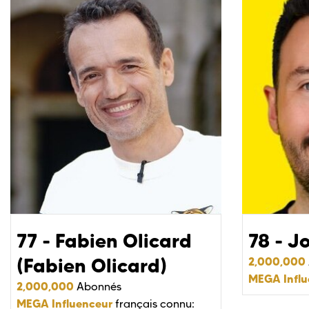
77 - Fabien Olicard
78 - Jo
(Fabien Olicard)
2,000,000
MEGA Influ
2,000,000
Abonnés
MEGA Influenceur
français connu: