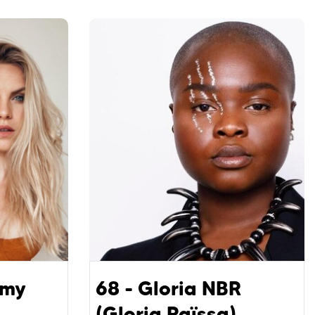
Emy
68 - Gloria NBR
(Gloria Raïssa)