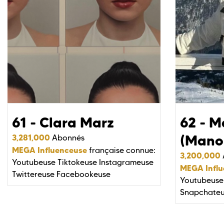
61 - Clara Marz
62 - 
(Mano
3,281,000
Abonnés
MEGA Influenceuse
française connue:
3,200,000
Youtubeuse
Tiktokeuse
Instagrameuse
MEGA Infl
Twittereuse
Facebookeuse
Youtubeuse
Snapchate