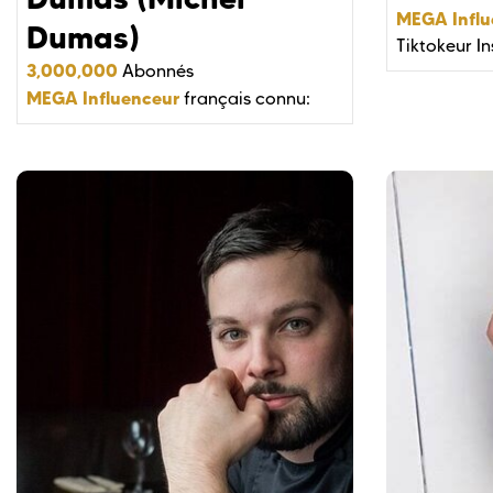
MEGA Influ
Dumas)
Tiktokeur
I
3,000,000
Abonnés
MEGA Influenceur
français connu: