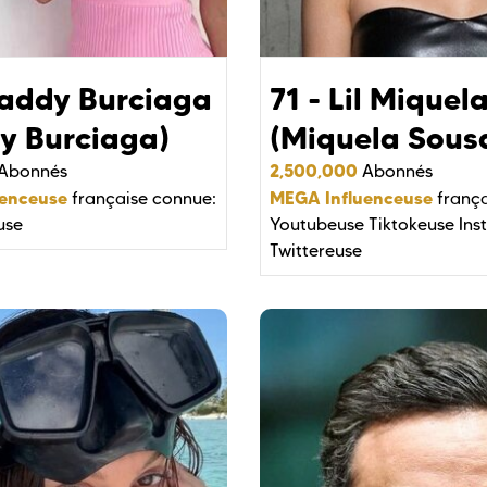
Maddy Burciaga
71 - Lil Miquel
y Burciaga)
(Miquela Sous
2,500,000
Abonnés
Abonnés
uenceuse
MEGA Influenceuse
française connue:
frança
use
Youtubeuse
Tiktokeuse
Ins
Twittereuse