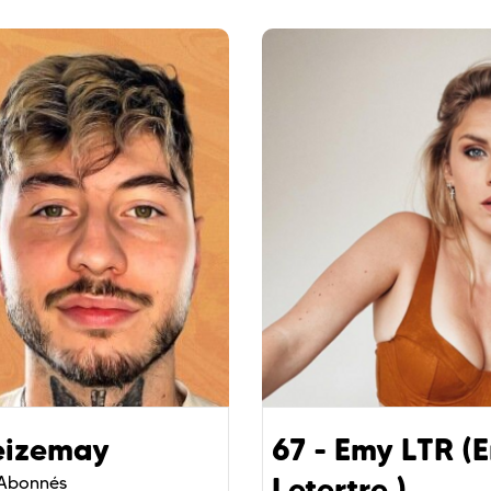
eizemay
67 - Emy LTR (
Letertre )
Abonnés