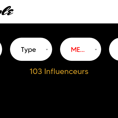
Type
MEGA
103 Influenceurs