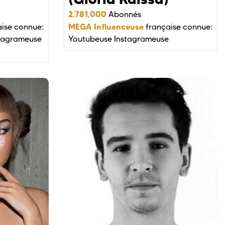
2,781,000
Abonnés
MEGA Influenceuse
ise connue:
française connue:
tagrameuse
Youtubeuse
Instagrameuse