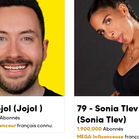
jol (Jojol )
79 - Sonia Tlev
(Sonia Tlev)
Abonnés
enceur
français connu:
1,900,000
Abonnés
MEGA Influenceuse
frança