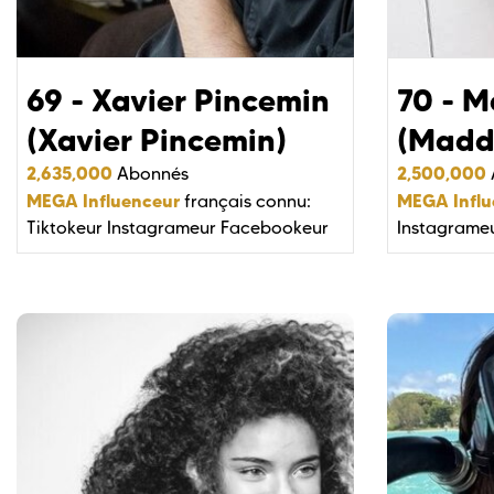
69 - Xavier Pincemin
70 - 
(Xavier Pincemin)
(Madd
2,635,000
2,500,000
Abonnés
MEGA Influenceur
MEGA Infl
français connu:
Tiktokeur
Instagrameur
Facebookeur
Instagrame