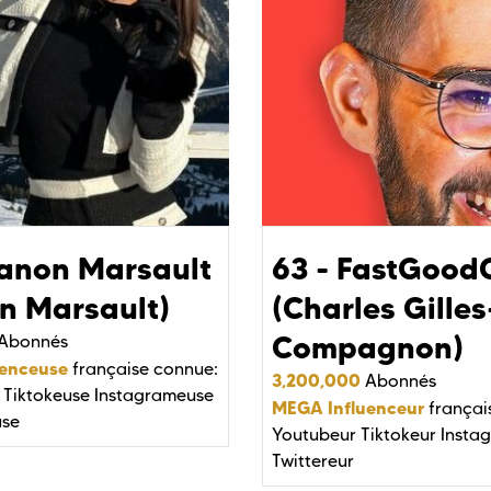
Manon Marsault
63 - FastGood
n Marsault)
(Charles Gilles
Compagnon)
Abonnés
uenceuse
française connue:
3,200,000
Abonnés
Tiktokeuse
Instagrameuse
MEGA Influenceur
françai
use
Youtubeur
Tiktokeur
Insta
Twittereur