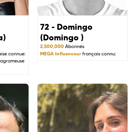
a
72 - Domingo
a)
(Domingo )
2,500,000
Abonnés
MEGA Influenceur
ise connue:
français connu:
tagrameuse