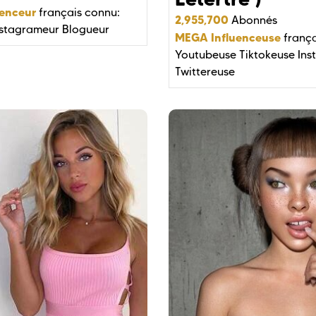
enceur
français connu:
2,955,700
Abonnés
nstagrameur
Blogueur
MEGA Influenceuse
frança
Youtubeuse
Tiktokeuse
Ins
Twittereuse