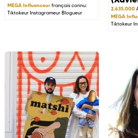
MEGA Influenceur
français connu:
2,635,000
Tiktokeur
Instagrameur
Blogueur
MEGA Influ
Tiktokeur
I