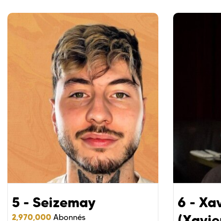
5 - Seizemay
6 - Xa
(Xavie
2,970,000
Abonnés