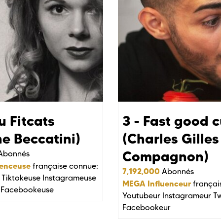
u Fitcats
3 - Fast good c
ne Beccatini)
(Charles Gilles
Compagnon)
Abonnés
uenceuse
française connue:
7,192,000
Abonnés
Tiktokeuse
Instagrameuse
MEGA Influenceur
françai
Facebookeuse
Youtubeur
Instagrameur
Tw
Facebookeur