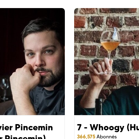
vier Pincemin
7 - Whoogy (H
r Pincemin)
366,575
Abonnés