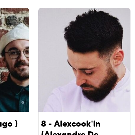
ugo )
8 - Alexcook'In
(Alexandre De