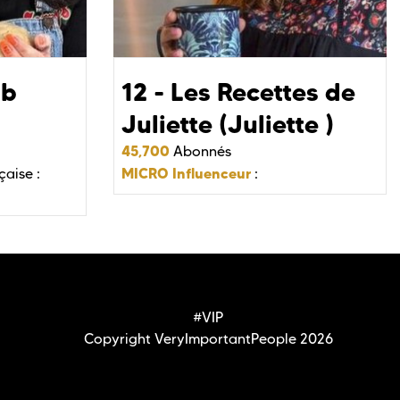
ub
12 - Les Recettes de
Juliette (Juliette )
45,700
Abonnés
MICRO Influenceur
çaise :
:
#VIP
Copyright VeryImportantPeople 2026