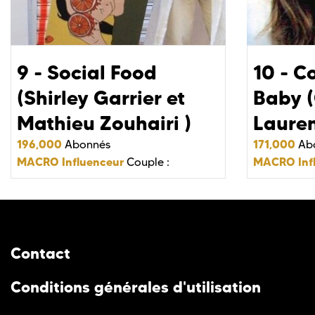
9 - Social Food
10 - C
(Shirley Garrier et
Baby (
Mathieu Zouhairi )
Lauren
196,000
171,000
Abonnés
Ab
MACRO Influenceur
MACRO Inf
Couple :
Contact
Conditions générales d'utilisation