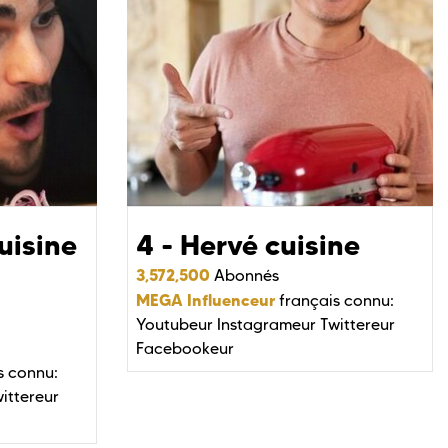
uisine
4 - Hervé cuisine
3,572,500
Abonnés
MEGA Influenceur
français connu:
Youtubeur
Instagrameur
Twittereur
Facebookeur
s connu:
ittereur