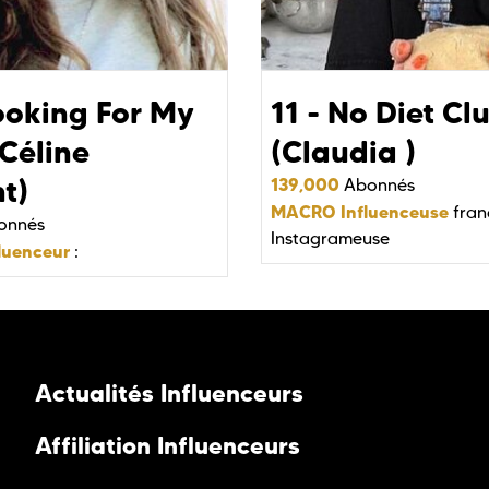
ooking For My
11 - No Diet Cl
Céline
(Claudia )
t)
139,000
Abonnés
MACRO Influenceuse
fran
onnés
Instagrameuse
luenceur
:
Actualités Influenceurs
Affiliation Influenceurs