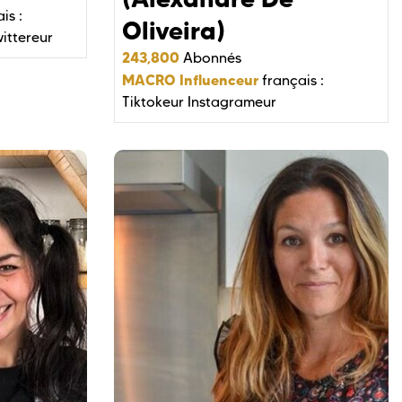
is :
Oliveira)
ittereur
243,800
Abonnés
MACRO Influenceur
français :
Tiktokeur
Instagrameur