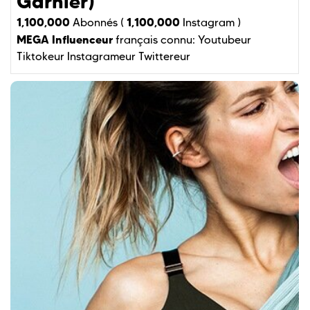
Garnier)
1,100,000
1,100,000
Abonnés (
Instagram )
MEGA Influenceur
français connu:
Youtubeur
Tiktokeur
Instagrameur
Twittereur