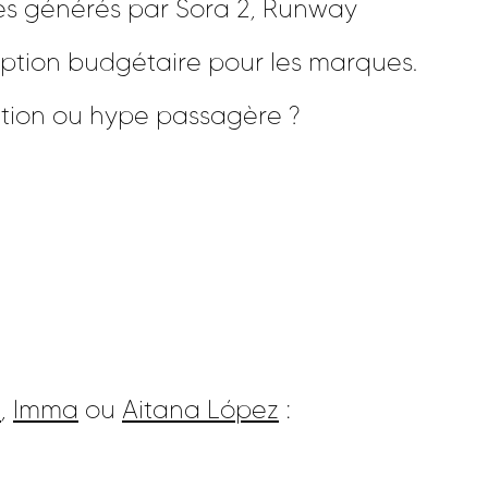
ues générés par Sora 2, Runway
ption budgétaire pour les marques.
lution ou hype passagère ?
a
,
Imma
ou
Aitana López
: