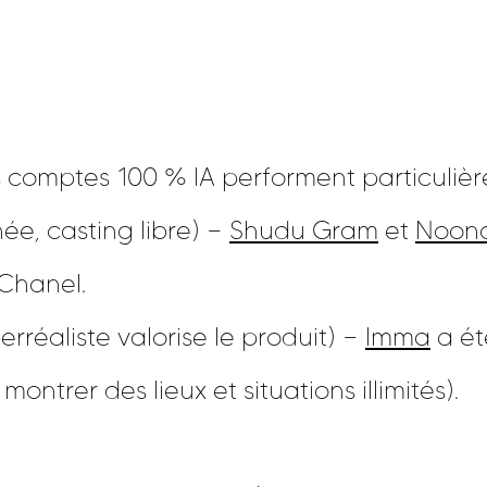
es comptes 100 % IA performent particulièr
ée, casting libre) —
Shudu Gram
et
Noono
Chanel.
rréaliste valorise le produit) —
Imma
a ét
montrer des lieux et situations illimités).