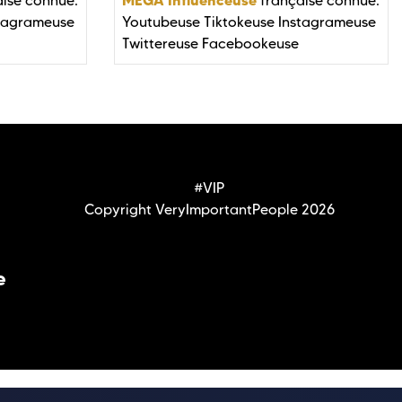
ise connue:
française connue:
tagrameuse
Youtubeuse
Tiktokeuse
Instagrameuse
Twittereuse
Facebookeuse
#VIP
Copyright VeryImportantPeople 2026
e