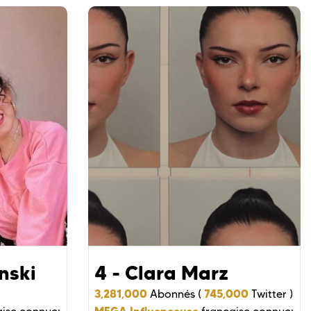
nski
4 - Clara Marz
3,281,000
745,000
Abonnés (
Twitter )
MEGA Influenceuse