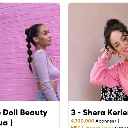
e Doll Beauty
3 - Shera Kerie
ua )
4,700,000
Abonnés ( )
MEGA Influenceuse